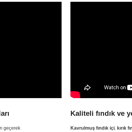
arı
Kaliteli fındık
ve y
an geçerek
Kavrulmuş fındık içi
,
kırık f