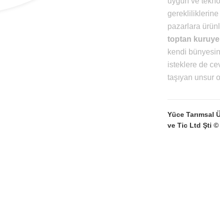
uygun ve teknol
gerekliliklerin
pazarlara ürün
toptan kuruyem
kendi bünyesind
isteklere de ce
taşıyan unsur o
Yüce Tarımsal 
ve Tic Ltd Şti ©