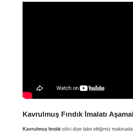
Kavrulmuş Fındık İmalatı
Aşamal
Kavrulmuş fındık
silici diye tabir ettiğimiz makinad