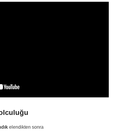
olculuğu
ındık
elendikten sonra