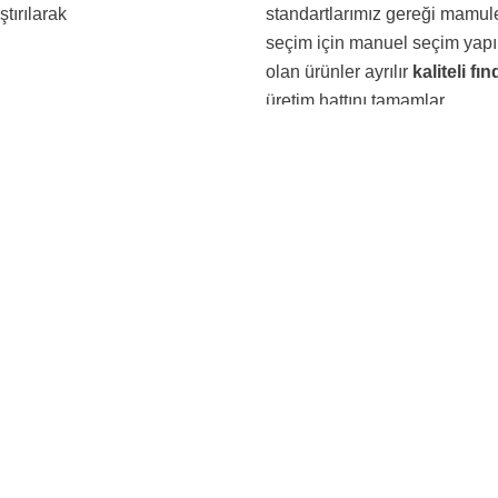
ştırılarak
standartlarımız gereği mamul
seçim için manuel seçim yap
olan ürünler ayrılır
kaliteli fın
üretim hattını tamamlar.
Paylaş
Email address:
lerden ve fiyat
Gizlilik politikamızı
buradan inceley