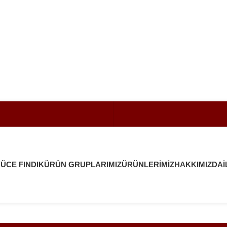
ÜCE FINDIK
ÜRÜN GRUPLARIMIZ
ÜRÜNLERIMIZ
HAKKIMIZDA
İ