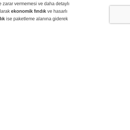
e zarar vermemesi ve daha detaylı
ılarak
ekonomik fındık
ve hasarlı
dık
ise paketleme alanına giderek
ebilirsiniz.