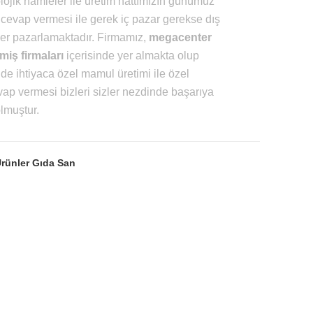
ojik hamleler ile üretim hattımızın günümüz
e cevap vermesi ile gerek iç pazar gerekse dış
ler pazarlamaktadır. Firmamız,
megacenter
iş firmaları
içerisinde yer almakta olup
e ihtiyaca özel mamul üretimi ile özel
vap vermesi bizleri sizler nezdinde başarıya
lmuştur.
Ürünler Gıda San