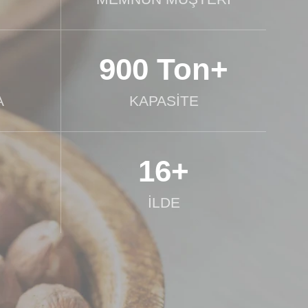
900 Ton+
A
KAPASİTE
16+
İLDE