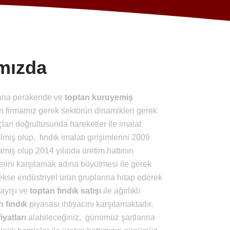
mızda
ana perakende ve
toptan kuruyemiş
n firmamız gerek sektörün dinamikleri gerek
çları doğrultusunda hareketler ile imalat
miş olup, fındık imalatı girişimlerini 2009
mış olup 2014 yılında üretim hattının
erini karşılamak adına büyütmesi ile gerek
kse endüstriyel ürün gruplarına hitap ederek
layışı ve
toptan fındık
satışı
ile ağırlıklı
n fındık
piyasası ihtiyacını karşılamaktadır.
iyatları
alabileceğiniz, günümüz şartlarına