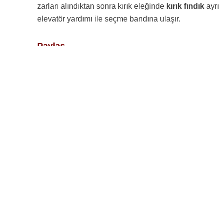
zarları alındıktan sonra kırık eleğinde
kırık fındık
ayrı
elevatör yardımı ile seçme bandına ulaşır.
Paylaş
Bizimle iletişimde kalın, güncel ürün
bilgilerinden haberdar olun.