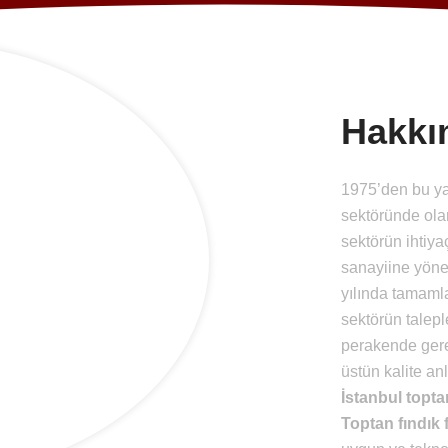
Hakkı
1975’den bu y
sektöründe ola
sektörün ihtiya
sanayiine yönel
yılında tamamla
sektörün talepl
perakende gere
üstün kalite an
İstanbul topta
Toptan fındık f