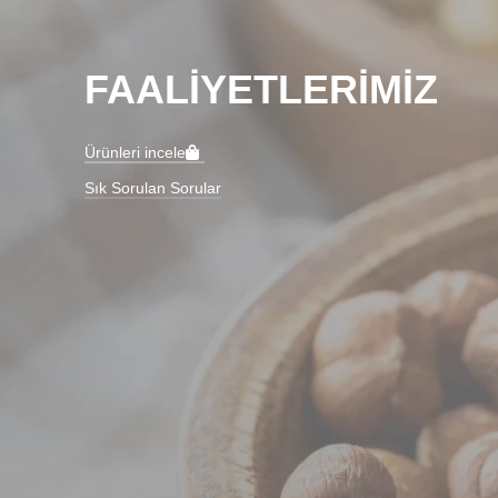
FAALİYETLERİMİZ
Ürünleri incele
Sık Sorulan Sorular