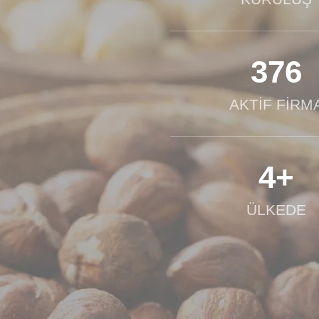
376
AKTİF FİRM
4+
ÜLKEDE