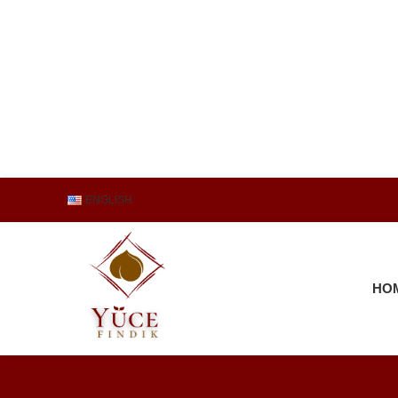
ENGLISH
HO