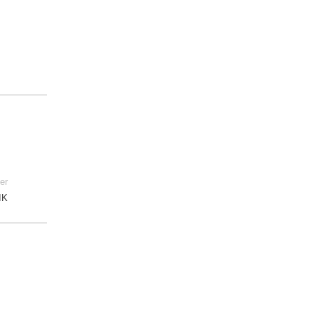
er
IK