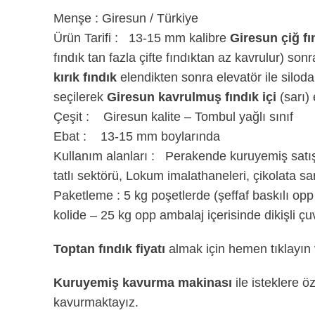
Menşe : Giresun / Türkiye
Ürün Tarifi : 13-15 mm kalibre
Giresun
çiğ fı
fındık tan fazla çifte fındıktan az kavrulur) son
kırık fındık
elendikten sonra elevatör ile silod
seçilerek
Giresun kavrulmuş fındık içi
(sarı) 
Çeşit : Giresun kalite – Tombul yağlı sınıf
Ebat : 13-15 mm boylarında
Kullanım alanları : Perakende kuruyemiş satış
tatlı sektörü, Lokum imalathaneleri, çikolata s
Paketleme : 5 kg poşetlerde (şeffaf baskılı opp
kolide – 25 kg opp ambalaj içerisinde dikişli çu
Toptan fındık fiyatı
almak için hemen tıklayın
Kuruyemiş kavurma makinası
ile isteklere ö
kavurmaktayız.