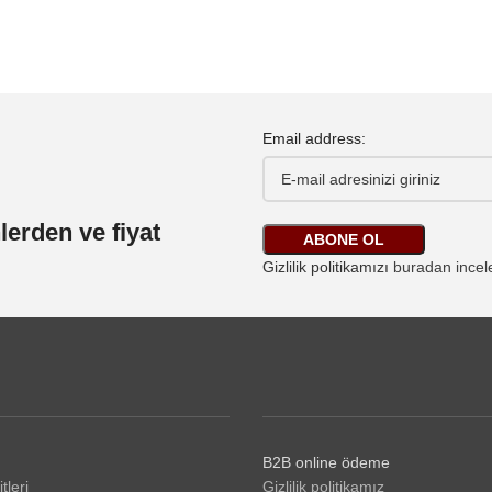
Email address:
lerden ve fiyat
Gizlilik politikamızı
buradan inceley
B2B online ödeme
tleri
Gizlilik politikamız