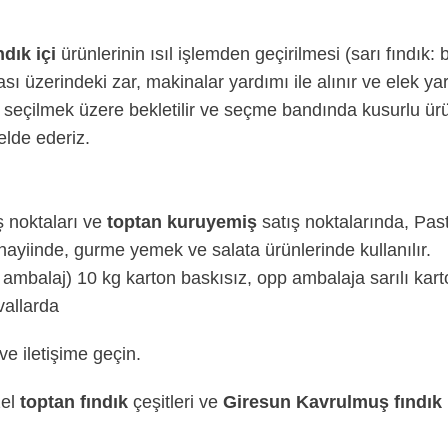
ndık içi
ürünlerinin ısıl işlemden geçirilmesi (sarı fındık:
rası üzerindeki zar, makinalar yardımı ile alınır ve elek yar
a seçilmek üzere bekletilir ve seçme bandında kusurlu ür
elde ederiz.
 noktaları ve
toptan kuruyemiş
satış noktalarında, Pas
anayiinde, gurme yemek ve salata ürünlerinde kullanılır.
 ambalaj) 10 kg karton baskısız, opp ambalaja sarılı kar
vallarda
 ve
iletişime
geçin.
zel
toptan fındık
çeşitleri ve
Giresun Kavrulmuş fındık 