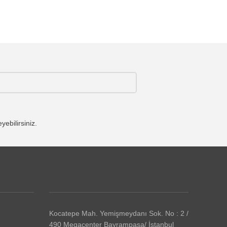
ebilirsiniz.
Kocatepe Mah. Yemişmeydanı Sok. No : 2 /
490 Megacenter Bayrampaşa/ İstanbul