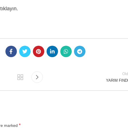
tıklayın.
Old
YARIM FIND
*
are marked