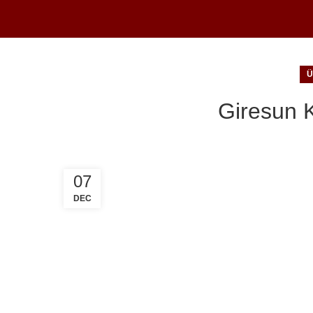
Ü
Giresun K
07
DEC