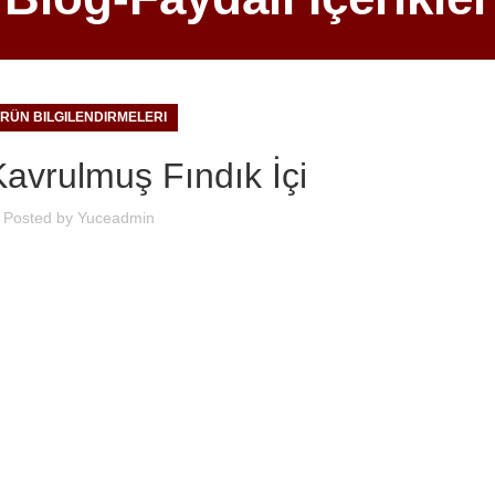
RÜN BILGILENDIRMELERI
avrulmuş Fındık İçi
Posted by
Yuceadmin